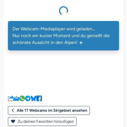
bcam-Mediaplayer wird geladen...
Der Webcam-Mediaplayer wird geladen...
Nur noch ein kurzer Moment und du genießt die
schönste Aussicht in den Alpen! ☀️
Alle 17 Webcams im Skigebiet ansehen
Zu deinen Favoriten hinzufügen