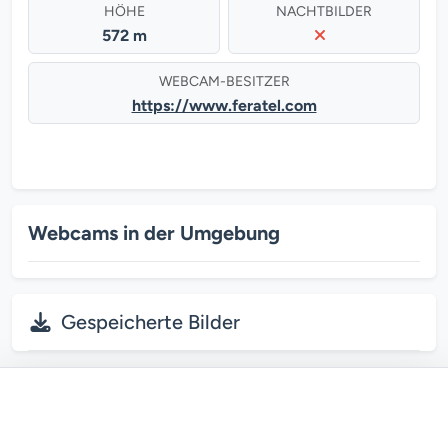
HÖHE
NACHTBILDER
572 m
WEBCAM-BESITZER
https://www.feratel.com
Webcams in der Umgebung
Gespeicherte Bilder