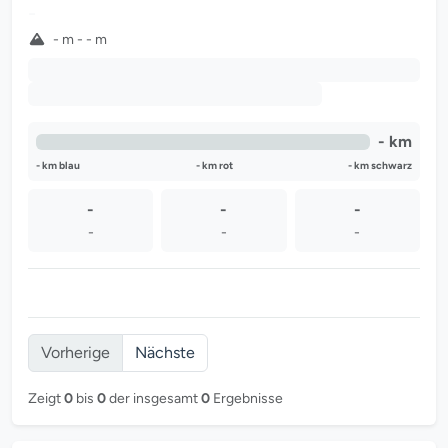
-
- m - - m
-
-
- km
- km blau
- km rot
- km schwarz
-
-
-
-
-
-
Vorherige
Nächste
Zeigt
0
bis
0
der insgesamt
0
Ergebnisse