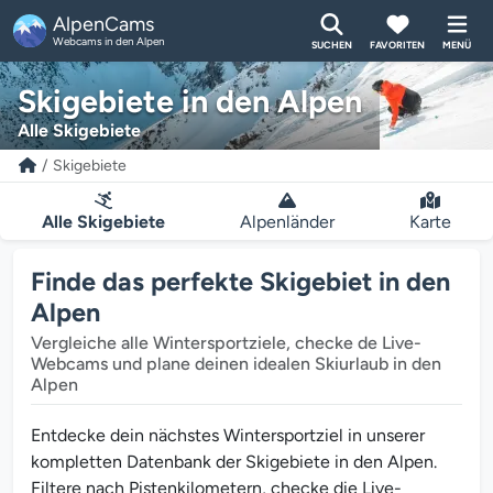
AlpenCams
Webcams in den Alpen
SUCHEN
FAVORITEN
MENÜ
Skigebiete in den Alpen
Alle Skigebiete
Skigebiete
Alle Skigebiete
Alpenländer
Karte
Finde das perfekte Skigebiet in den
Alpen
Vergleiche alle Wintersportziele, checke de Live-
Webcams und plane deinen idealen Skiurlaub in den
Alpen
Entdecke dein nächstes Wintersportziel in unserer
kompletten Datenbank der Skigebiete in den Alpen.
Filtere nach Pistenkilometern, checke die Live-