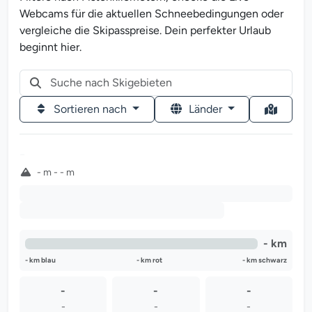
Webcams für die aktuellen Schneebedingungen oder
vergleiche die Skipasspreise. Dein perfekter Urlaub
beginnt hier.
Sortieren nach
Länder
-
- m - - m
-
-
- km
- km blau
- km rot
- km schwarz
-
-
-
-
-
-