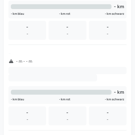
- km
- km blau
- km rot
- km schwarz
-
-
-
-
-
-
-
- m - - m
-
-
- km
- km blau
- km rot
- km schwarz
-
-
-
-
-
-