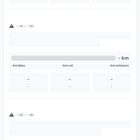
-
- m - - m
-
-
- km
- km blau
- km rot
- km schwarz
-
-
-
-
-
-
-
- m - - m
-
-