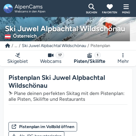
AlpenCams
Webcams in den Alpen
SUCHEN
FAVORITEN
MENÜ
Ski Juwel Alpbachtal Wildschönau
Österreich
...
Ski Juwel Alpbachtal Wildschönau
Pistenplan
17
1
Skigebiet
Webcams
Pisten/Skilifte
Mehr
Pistenplan Ski Juwel Alpbachtal
Wildschönau
⛷️ Plane deinen perfekten Skitag mit dem Pistenplan:
alle Pisten, Skilifte und Restaurants
Pistenplan im Vollbild öffnen