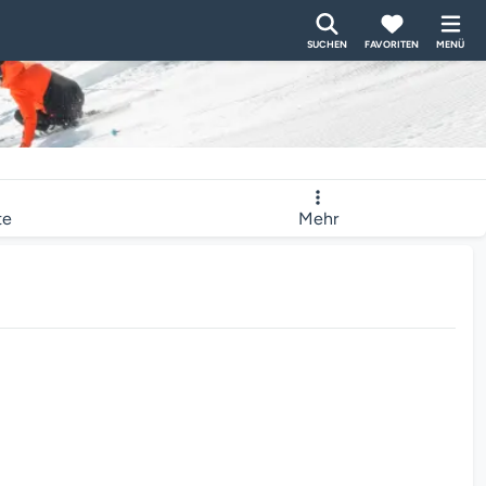
SUCHEN
FAVORITEN
MENÜ
te
Mehr