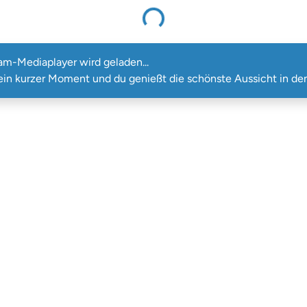
Der Webcam-Mediaplayer wird geladen...
m-Mediaplayer wird geladen...
ein kurzer Moment und du genießt die schönste Aussicht in den