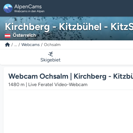
AlpenCams
Webcams in den Alpen
Kirchberg - Kitzbühel - Kitz
Österreich
...
Webcams
Ochsalm
Skigebiet
Webcam Ochsalm | Kirchberg - Kitzbüh
1480 m | Live Feratel Video-Webcam