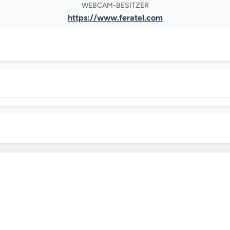
WEBCAM-BESITZER
https://www.feratel.com