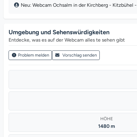
Neu: Webcam Ochsalm in der Kirchberg - Kitzbühel - 
Umgebung und Sehenswürdigkeiten
Entdecke, was es auf der Webcam alles te sehen gibt
Problem melden
Vorschlag senden
HÖHE
1480 m