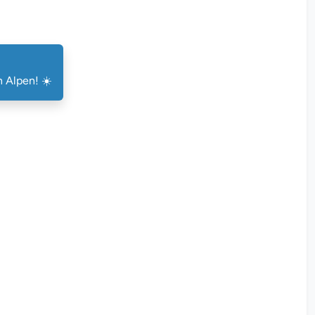
 Alpen! ☀️