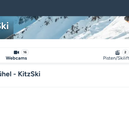
Ski
16
2
Webcams
Pisten/Skilif
el - KitzSki