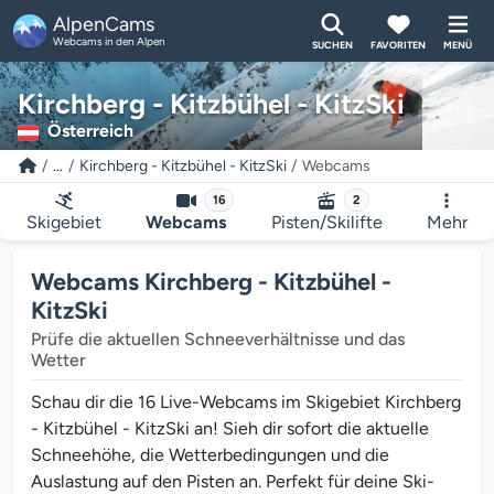
AlpenCams
Webcams in den Alpen
SUCHEN
FAVORITEN
MENÜ
Kirchberg - Kitzbühel - KitzSki
Österreich
...
Kirchberg - Kitzbühel - KitzSki
Webcams
16
2
Skigebiet
Webcams
Pisten/Skilifte
Mehr
Webcams Kirchberg - Kitzbühel -
KitzSki
Prüfe die aktuellen Schneeverhältnisse und das
Wetter
Schau dir die 16 Live-Webcams im Skigebiet Kirchberg
- Kitzbühel - KitzSki an! Sieh dir sofort die aktuelle
Schneehöhe, die Wetterbedingungen und die
Auslastung auf den Pisten an. Perfekt für deine Ski-