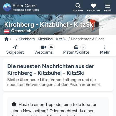
AlpenCams
Webcams in den Alpen
SUCHEN
FAVORITEN
MENÜ
Kirchberg - Kitzbühel - KitzSki
Österreich
...
Kirchberg - Kitzbühel - KitzSki
Nachrichten & Blogs
16
2
Skigebiet
Webcams
Pisten/Skilifte
Mehr
Die neuesten Nachrichten aus der
Kirchberg - Kitzbühel - KitzSki
Bleibe über neue Lifte, Veranstaltungen und die
neuesten Entwicklungen auf den Pisten informiert
Hast du einen Tipp oder eine tolle Idee für
einen Newsbeitrag? Oder möchtest du einen