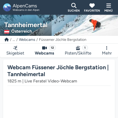
AlpenCams
Webcams in den Alpen
SUCHEN
FAVORITEN
MENÜ
Tannheimertal
Österreich
...
Webcams
Füssener Jöchle Bergstation
12
1
Skigebiet
Webcams
Pisten/Skilifte
Mehr
Der Webcam-Mediaplayer wird geladen...
Webcam Füssener Jöchle Bergstation |
Tannheimertal
1825 m | Live Feratel Video-Webcam