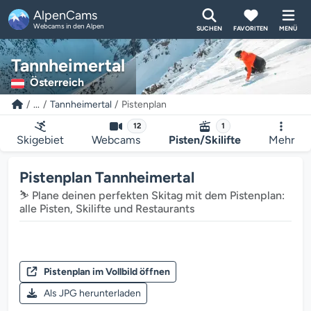
AlpenCams
Webcams in den Alpen
SUCHEN
FAVORITEN
MENÜ
Tannheimertal
Österreich
...
Tannheimertal
Pistenplan
12
1
Skigebiet
Webcams
Pisten/Skilifte
Mehr
Pistenplan Tannheimertal
⛷️ Plane deinen perfekten Skitag mit dem Pistenplan:
alle Pisten, Skilifte und Restaurants
Pistenplan im Vollbild öffnen
Als JPG herunterladen