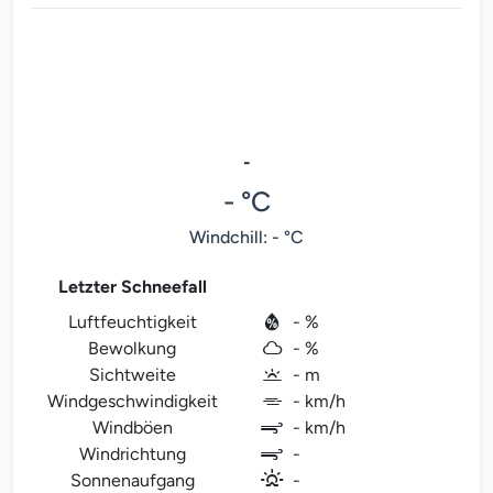
-
- °C
Windchill: - °C
Letzter Schneefall
Luftfeuchtigkeit
- %
Bewolkung
- %
Sichtweite
- m
Windgeschwindigkeit
- km/h
Windböen
- km/h
Windrichtung
-
Sonnenaufgang
-