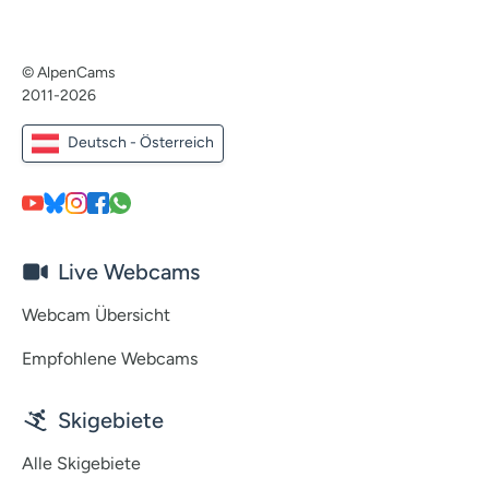
© AlpenCams
2011-2026
Deutsch - Österreich
Live Webcams
Webcam Übersicht
Empfohlene Webcams
Skigebiete
Alle Skigebiete