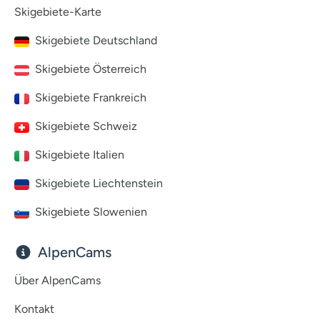
Skigebiete-Karte
Skigebiete Deutschland
Skigebiete Österreich
Skigebiete Frankreich
Skigebiete Schweiz
Skigebiete Italien
Skigebiete Liechtenstein
Skigebiete Slowenien
AlpenCams
Über AlpenCams
Kontakt