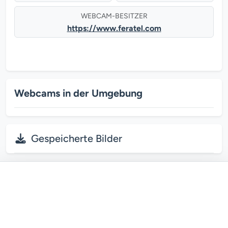
WEBCAM-BESITZER
https://www.feratel.com
Webcams in der Umgebung
Gespeicherte Bilder