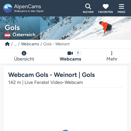
AlpenCams
Webcams in den Alpen
SUCHEN
FAVORITEN
MENÜ
Gols
Österreich
...
Webcams
Gols - Weinort
1
Übersicht
Webcams
Mehr
Webcam Gols - Weinort | Gols
142 m | Live Feratel Video-Webcam
er Webcam-Mediaplayer wird geladen...