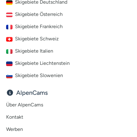
Skigebiete Deutschland
Skigebiete Österreich
Skigebiete Frankreich
Skigebiete Schweiz
Skigebiete Italien
Skigebiete Liechtenstein
Skigebiete Slowenien
AlpenCams
Über AlpenCams
Kontakt
Werben