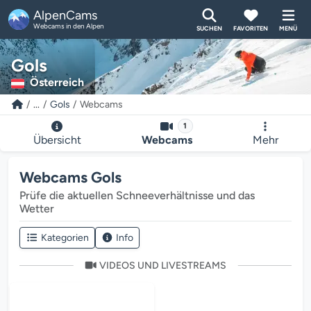
AlpenCams
Webcams in den Alpen
SUCHEN
FAVORITEN
MENÜ
Gols
Österreich
...
Gols
Webcams
1
Übersicht
Webcams
Mehr
Webcams Gols
Prüfe die aktuellen Schneeverhältnisse und das
Wetter
Kategorien
Info
VIDEOS UND LIVESTREAMS