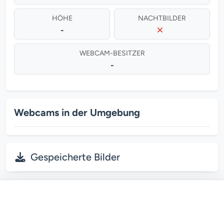
HÖHE
NACHTBILDER
-
WEBCAM-BESITZER
-
Webcams in der Umgebung
Gespeicherte Bilder