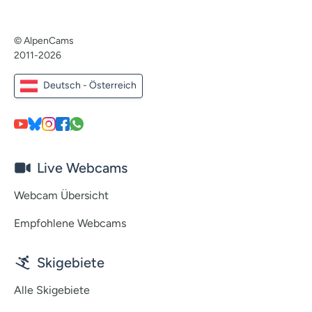
© AlpenCams
2011-2026
Deutsch - Österreich
Live Webcams
Webcam Übersicht
Empfohlene Webcams
Skigebiete
Alle Skigebiete