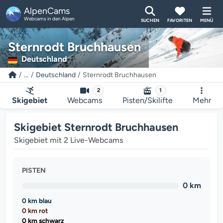
AlpenCams
Webcams in den Alpen
SUCHEN
FAVORITEN
MENÜ
Sternrodt Bruchhausen
Deutschland
...
Deutschland
Sternrodt Bruchhausen
2
1
Skigebiet
Webcams
Pisten/Skilifte
Mehr
Skigebiet Sternrodt Bruchhausen
Skigebiet mit 2 Live-Webcams
PISTEN
0 km
0 km blau
0 km rot
0 km schwarz