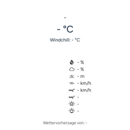
-
- °C
Windchill: - °C
- %
- %
- m
- km/h
- km/h
-
-
-
Wettervorhersage von: -