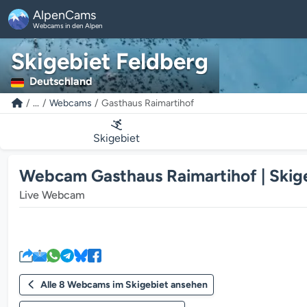
AlpenCams
Webcams in den Alpen
Skigebiet Feldberg
Deutschland
...
Webcams
Gasthaus Raimartihof
Skigebiet
Webcam Gasthaus Raimartihof | Skig
Live Webcam
Alle 8 Webcams im Skigebiet ansehen