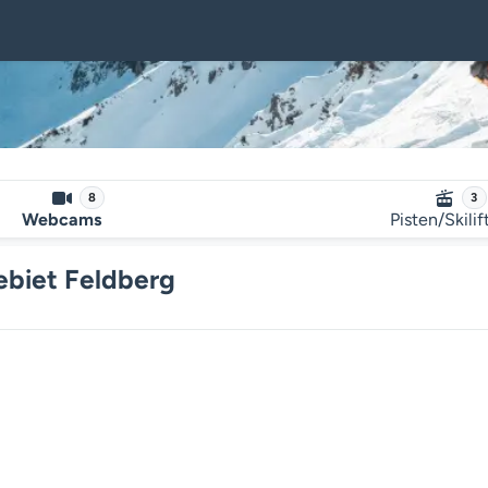
8
3
Webcams
Pisten/Skilif
ebiet Feldberg
Der Webcam-Mediaplayer wird g