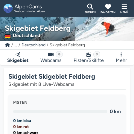
AlpenCams
Webcams in den Alpen
SUCHEN
FAVORITEN
MENÜ
Skigebiet Feldberg
Deutschland
...
Deutschland
Skigebiet Feldberg
8
3
Skigebiet
Webcams
Pisten/Skilifte
Mehr
Skigebiet Skigebiet Feldberg
Skigebiet mit 8 Live-Webcams
PISTEN
0 km
0 km blau
0 km rot
0 km schwarz