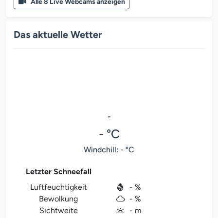
Alle 8 Live Webcams anzeigen
Das aktuelle Wetter
-
- °C
Windchill: - °C
Letzter Schneefall
Luftfeuchtigkeit
- %
Bewolkung
- %
Sichtweite
- m