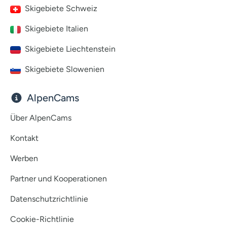
Skigebiete Schweiz
Skigebiete Italien
Skigebiete Liechtenstein
Skigebiete Slowenien
AlpenCams
Über AlpenCams
Kontakt
Werben
Partner und Kooperationen
Datenschutzrichtlinie
Cookie-Richtlinie