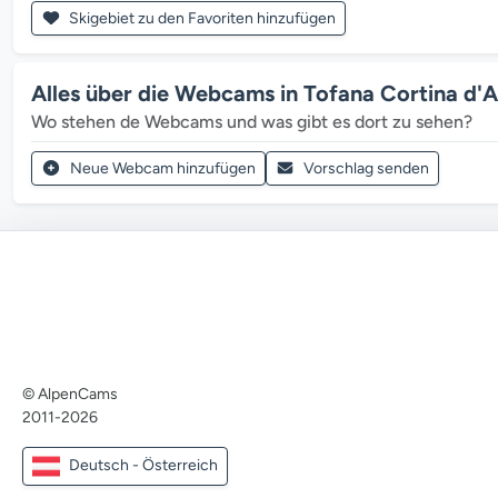
Skigebiet zu den Favoriten hinzufügen
Alles über die Webcams in Tofana Cortina d
Wo stehen de Webcams und was gibt es dort zu sehen?
Neue Webcam hinzufügen
Vorschlag senden
© AlpenCams
2011-2026
Deutsch - Österreich