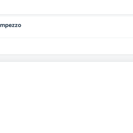
'Ampezzo