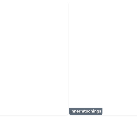
 wird geladen...
Innerratschings