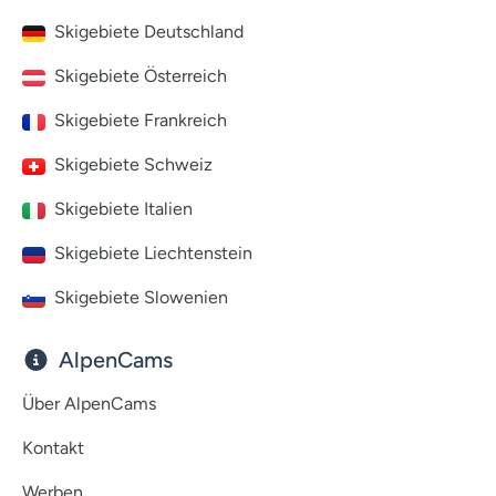
Skigebiete Deutschland
Skigebiete Österreich
Skigebiete Frankreich
Skigebiete Schweiz
Skigebiete Italien
Skigebiete Liechtenstein
Skigebiete Slowenien
AlpenCams
Über AlpenCams
Kontakt
Werben