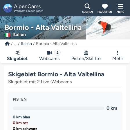
AlpenCams
Webcams in den Alpen
SUCHEN
FAVORITEN
MENÜ
Bormio - Alta Valtellina
Italien
...
Italien
Bormio - Alta Valtellina
2
Skigebiet
Webcams
Pisten/Skilifte
Mehr
Skigebiet Bormio - Alta Valtellina
Skigebiet mit 2 Live-Webcams
PISTEN
0 km
0 km blau
0 km rot
0 km schwarz