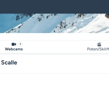
1
Webcams
Pisten/Skilif
 Scalle