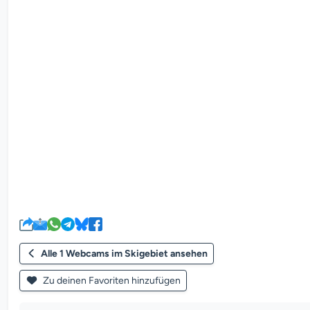
Alle 1 Webcams im Skigebiet ansehen
Zu deinen Favoriten hinzufügen