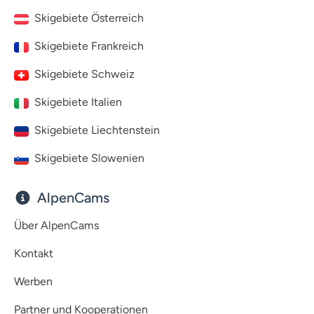
Skigebiete Österreich
Skigebiete Frankreich
Skigebiete Schweiz
Skigebiete Italien
Skigebiete Liechtenstein
Skigebiete Slowenien
AlpenCams
Über AlpenCams
Kontakt
Werben
Partner und Kooperationen