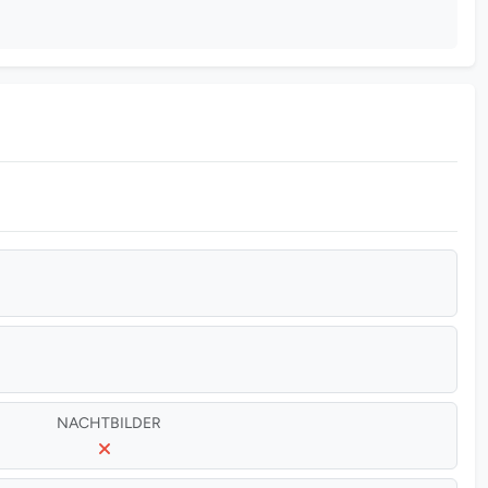
NACHTBILDER