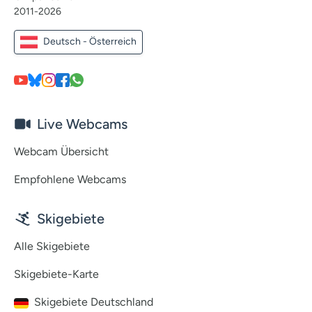
2011-2026
Deutsch - Österreich
Live Webcams
Webcam Übersicht
Empfohlene Webcams
Skigebiete
Alle Skigebiete
Skigebiete-Karte
Skigebiete Deutschland