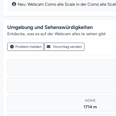
Neu: Webcam Corno alle Scale in der Corno alle Scal
Umgebung und Sehenswürdigkeiten
Entdecke, was es auf der Webcam alles te sehen gibt
Problem melden
Vorschlag senden
HÖHE
1714 m