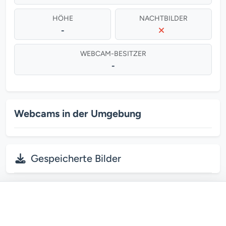
HÖHE
NACHTBILDER
-
WEBCAM-BESITZER
-
Webcams in der Umgebung
Gespeicherte Bilder