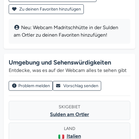
Zu deinen Favoriten hinzufügen
Neu: Webcam Madritschhütte in der Sulden
am Ortler zu deinen Favoriten hinzufügen!
Umgebung und Sehenswürdigkeiten
Entdecke, was es auf der Webcam alles te sehen gibt
Problem melden
Vorschlag senden
SKIGEBIET
Sulden am Ortler
LAND
Italien