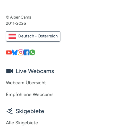
© AlpenCams
2011-2026
Deutsch - Österreich
Live Webcams
Webcam Übersicht
Empfohlene Webcams
Skigebiete
Alle Skigebiete