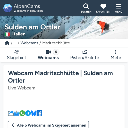
AlpenCams
Webcams in den Alpen
SUCHEN
FAVORITEN
MENÜ
Sulden am Ortler
Italien
...
Webcams
Madritschhütte
5
Skigebiet
Webcams
Pisten/Skilifte
Mehr
Webcam Madritschhütte | Sulden am
Ortler
Live Webcam
Der Webcam-Mediaplayer wird g
Alle 5 Webcams im Skigebiet ansehen