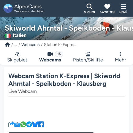
AlpenCams
Webcams in den Alpen
SUCHEN
FAVORITEN
MENÜ
Skiworld Ahrntal - Speikboden - Klau
Italien
...
Webcams
Station K-Express
15
Skigebiet
Webcams
Pisten/Skilifte
Mehr
Webcam Station K-Express | Skiworld
Ahrntal - Speikboden - Klausberg
Live Webcam
Der Webcam-Mediaplayer wird g