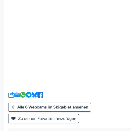
Alle 6 Webcams im Skigebiet ansehen
Zu deinen Favoriten hinzufügen