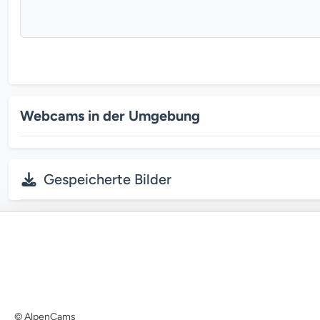
Webcams in der Umgebung
Gespeicherte Bilder
© AlpenCams