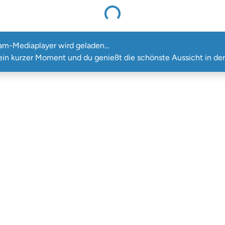
Der Webcam-Mediaplayer wird geladen...
m-Mediaplayer wird geladen...
ein kurzer Moment und du genießt die schönste Aussicht in den