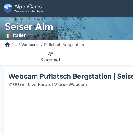
AlpenCams
Webcams in den Alpen
Seiser Alm
Italien
...
Webcams
Puflatsch Bergstation
Skigebiet
Webcam Puflatsch Bergstation | Seis
2100 m | Live Feratel Video-Webcam