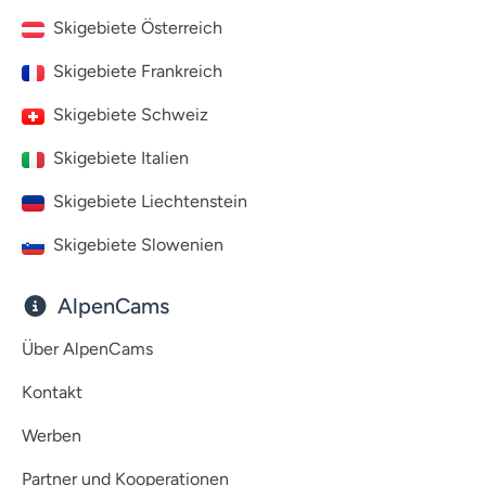
Skigebiete Österreich
Skigebiete Frankreich
Skigebiete Schweiz
Skigebiete Italien
Skigebiete Liechtenstein
Skigebiete Slowenien
AlpenCams
Über AlpenCams
Kontakt
Werben
Partner und Kooperationen