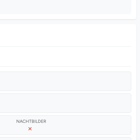
NACHTBILDER