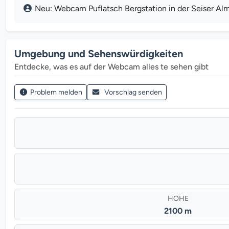
Neu: Webcam Puflatsch Bergstation in der Seiser Alm
Umgebung und Sehenswürdigkeiten
Entdecke, was es auf der Webcam alles te sehen gibt
Problem melden
Vorschlag senden
HÖHE
2100 m