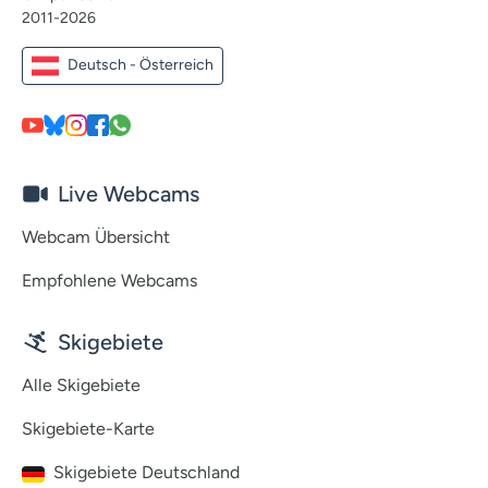
2011-2026
Deutsch - Österreich
Live Webcams
Webcam Übersicht
Empfohlene Webcams
Skigebiete
Alle Skigebiete
Skigebiete-Karte
Skigebiete Deutschland