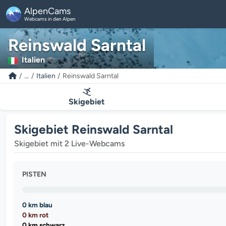
AlpenCams
Webcams in den Alpen
Reinswald Sarntal
Italien
...
Italien
Reinswald Sarntal
Skigebiet
Skigebiet Reinswald Sarntal
Skigebiet mit 2 Live-Webcams
PISTEN
0 km blau
0 km rot
0 km schwarz