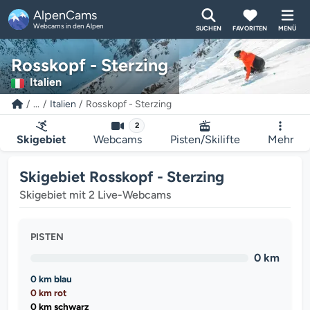
AlpenCams
Webcams in den Alpen
SUCHEN
FAVORITEN
MENÜ
Rosskopf - Sterzing
Italien
...
Italien
Rosskopf - Sterzing
2
Skigebiet
Webcams
Pisten/Skilifte
Mehr
Skigebiet Rosskopf - Sterzing
Skigebiet mit 2 Live-Webcams
PISTEN
0 km
0 km blau
0 km rot
0 km schwarz