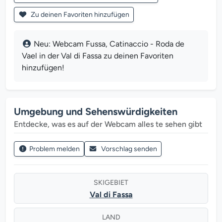
Zu deinen Favoriten hinzufügen
Neu: Webcam Fussa, Catinaccio - Roda de
Vael in der Val di Fassa zu deinen Favoriten
hinzufügen!
Umgebung und Sehenswürdigkeiten
Entdecke, was es auf der Webcam alles te sehen gibt
Problem melden
Vorschlag senden
SKIGEBIET
Val di Fassa
LAND