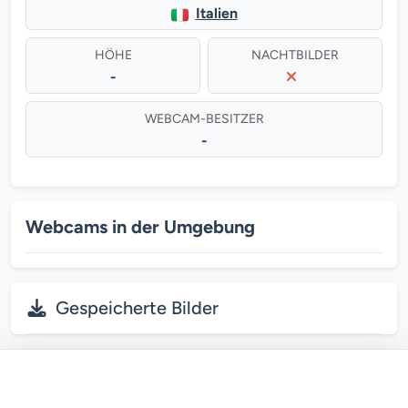
Italien
HÖHE
NACHTBILDER
-
WEBCAM-BESITZER
-
Webcams in der Umgebung
Gespeicherte Bilder