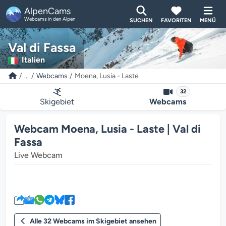
AlpenCams
Webcams in den Alpen
SUCHEN
FAVORITEN
MENÜ
Val di Fassa
Italien
...
Webcams
Moena, Lusia - Laste
32
Skigebiet
Webcams
Webcam Moena, Lusia - Laste | Val di
Fassa
Live Webcam
Der Webcam-Mediaplayer wird g
Alle 32 Webcams im Skigebiet ansehen