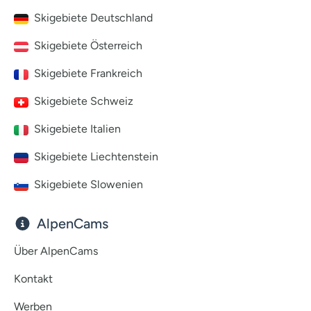
Skigebiete Deutschland
Skigebiete Österreich
Skigebiete Frankreich
Skigebiete Schweiz
Skigebiete Italien
Skigebiete Liechtenstein
Skigebiete Slowenien
AlpenCams
Über AlpenCams
Kontakt
Werben