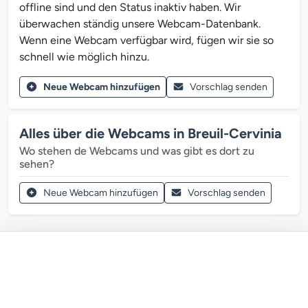
offline sind und den Status inaktiv haben. Wir
überwachen ständig unsere Webcam-Datenbank.
Wenn eine Webcam verfügbar wird, fügen wir sie so
schnell wie möglich hinzu.
Neue Webcam hinzufügen
Vorschlag senden
Alles über die Webcams in Breuil-Cervinia
Wo stehen de Webcams und was gibt es dort zu
sehen?
Neue Webcam hinzufügen
Vorschlag senden