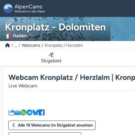
AlpenCams
Webcams in den Alpen
Kronplatz - Dolomiten
Italien
...
Webcams
Kronplatz / Herzlalm
Skigebiet
Webcam Kronplatz / Herzlalm | Kronp
Live Webcam
Alle 19 Webcams im Skigebiet ansehen