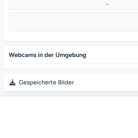
-
Webcams in der Umgebung
Gespeicherte Bilder