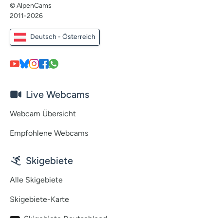
© AlpenCams
2011-2026
Deutsch - Österreich
Live Webcams
Webcam Übersicht
Empfohlene Webcams
Skigebiete
Alle Skigebiete
Skigebiete-Karte