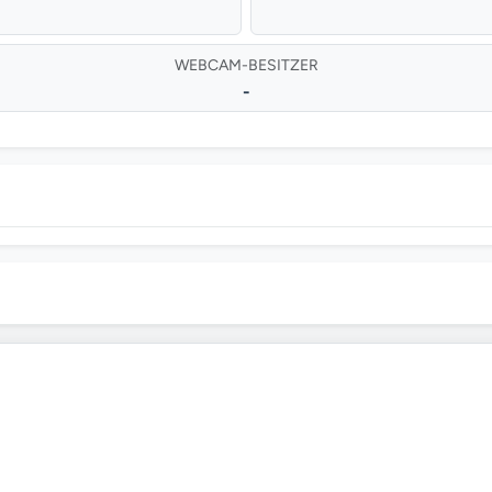
WEBCAM-BESITZER
-