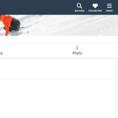
SUCHEN
FAVORITEN
MENÜ
te
Mehr
eladen...