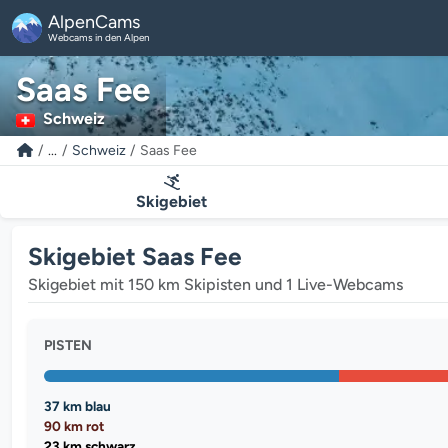
AlpenCams
Webcams in den Alpen
Saas Fee
Schweiz
...
Schweiz
Saas Fee
Skigebiet
Skigebiet Saas Fee
Skigebiet mit 150 km Skipisten und 1 Live-Webcams
PISTEN
37 km blau
90 km rot
23 km schwarz