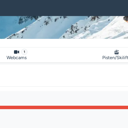
1
Webcams
Pisten/Skilif