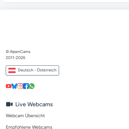
© AlpenCams
2011-2026
Deutsch - Österreich
Live Webcams
Webcam Übersicht
Empfohlene Webcams