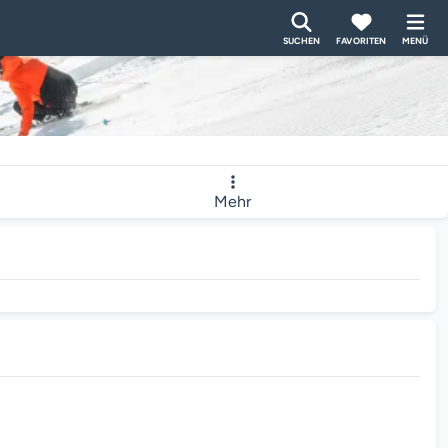
SUCHEN
FAVORITEN
MENÜ
Mehr