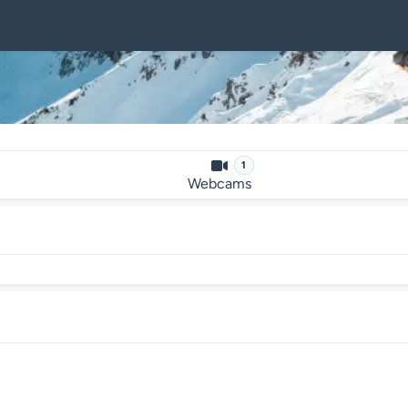
1
Webcams