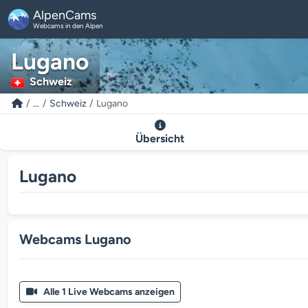
AlpenCams
Webcams in den Alpen
Lugano
Schweiz
...
Schweiz
Lugano
Übersicht
Lugano
Webcams Lugano
Alle 1 Live Webcams anzeigen