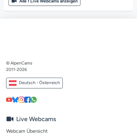
Alle 1 Live Webcams anzeigen
© AlpenCams
2011-2026
Deutsch - Österreich
Live Webcams
Webcam Übersicht