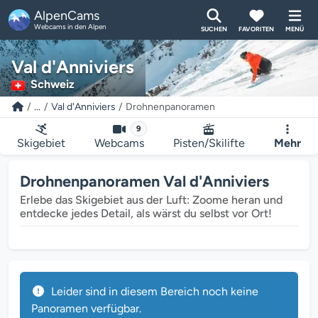
AlpenCams
Webcams in den Alpen
SUCHEN
FAVORITEN
MENÜ
Val d'Anniviers
Schweiz
...
Val d'Anniviers
Drohnenpanoramen
9
Skigebiet
Webcams
Pisten/Skilifte
Mehr
Drohnenpanoramen Val d'Anniviers
Erlebe das Skigebiet aus der Luft: Zoome heran und
entdecke jedes Detail, als wärst du selbst vor Ort!
Leider sind in diesem Bereich noch keine
Panoramen verfügbar.