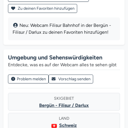
Zu deinen Favoriten hinzufügen
Neu: Webcam Filisur Bahnhof in der Bergün -
Filisur / Darlux zu deinen Favoriten hinzufügen!
Umgebung und Sehenswürdigkeiten
Entdecke, was es auf der Webcam alles te sehen gibt
Problem melden
Vorschlag senden
SKIGEBIET
Bergün - Filisur / Darlux
LAND
Schweiz