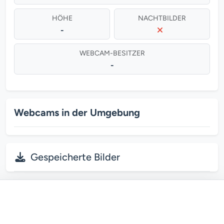
HÖHE
NACHTBILDER
-
WEBCAM-BESITZER
-
Webcams in der Umgebung
Gespeicherte Bilder