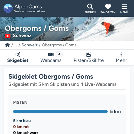
AlpenCams
Webcams in den Alpen
SUCHEN
FAVORITEN
MENÜ
Obergoms / Goms
Schweiz
...
Schweiz
Obergoms / Goms
4
Skigebiet
Webcams
Pisten/Skilifte
Mehr
Skigebiet Obergoms / Goms
Skigebiet mit 5 km Skipisten und 4 Live-Webcams
PISTEN
5 km
5 km blau
0 km rot
0 km schwarz