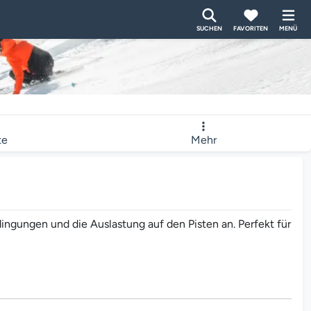
SUCHEN
FAVORITEN
MENÜ
te
Mehr
ingungen und die Auslastung auf den Pisten an. Perfekt für