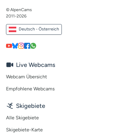
© AlpenCams
2011-2026
Deutsch - Österreich
Live Webcams
Webcam Übersicht
Empfohlene Webcams
Skigebiete
Alle Skigebiete
Skigebiete-Karte