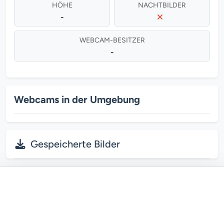
HÖHE
NACHTBILDER
-
WEBCAM-BESITZER
-
Webcams in der Umgebung
Gespeicherte Bilder