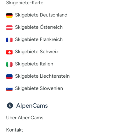
Skigebiete-Karte
Skigebiete Deutschland
Skigebiete Österreich
Skigebiete Frankreich
Skigebiete Schweiz
Skigebiete Italien
Skigebiete Liechtenstein
Skigebiete Slowenien
AlpenCams
Über AlpenCams
Kontakt