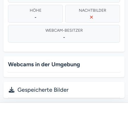
HÖHE
NACHTBILDER
-
WEBCAM-BESITZER
-
Webcams in der Umgebung
Gespeicherte Bilder