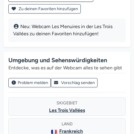
Zu deinen Favoriten hinzufügen
Neu: Webcam Les Menuires in der Les Trois
Vallées zu deinen Favoriten hinzufügen!
Umgebung und Sehenswürdigkeiten
Entdecke, was es auf der Webcam alles te sehen gibt
Problem melden
Vorschlag senden
SKIGEBIET
Les Trois Vallées
LAND
Frankreich