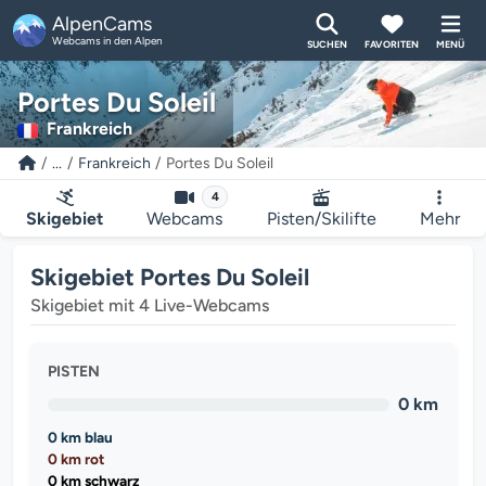
AlpenCams
Webcams in den Alpen
SUCHEN
FAVORITEN
MENÜ
Portes Du Soleil
Frankreich
...
Frankreich
Portes Du Soleil
4
Skigebiet
Webcams
Pisten/Skilifte
Mehr
Skigebiet Portes Du Soleil
Skigebiet mit 4 Live-Webcams
PISTEN
0 km
0 km blau
0 km rot
0 km schwarz