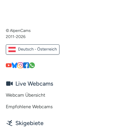
© AlpenCams
2011-2026
Deutsch - Österreich
Live Webcams
Webcam Übersicht
Empfohlene Webcams
Skigebiete