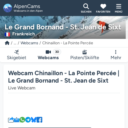
AlpenCams
Webcams in den Alpen
SUCHEN
FAVORITEN
MENÜ
Le Grand Bornand - St. Jean de Sixt
Frankreich
...
Webcams
Chinaillon - La Pointe Percée
30
Skigebiet
Webcams
Pisten/Skilifte
Mehr
Webcam Chinaillon - La Pointe Percée |
Le Grand Bornand - St. Jean de Sixt
Live Webcam
Der Webcam-Mediaplayer wird g