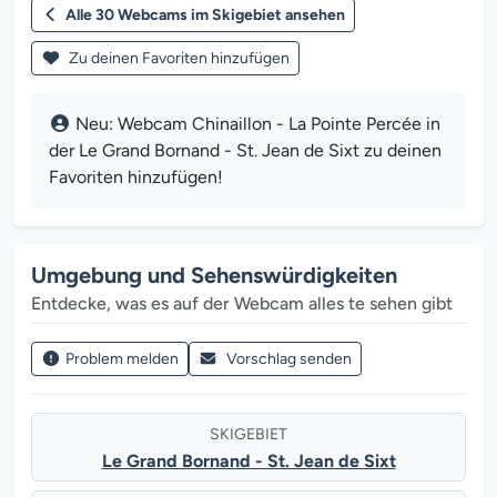
Alle 30 Webcams im Skigebiet ansehen
Zu deinen Favoriten hinzufügen
Neu: Webcam Chinaillon - La Pointe Percée in
der Le Grand Bornand - St. Jean de Sixt zu deinen
Favoriten hinzufügen!
Umgebung und Sehenswürdigkeiten
Entdecke, was es auf der Webcam alles te sehen gibt
Problem melden
Vorschlag senden
SKIGEBIET
Le Grand Bornand - St. Jean de Sixt