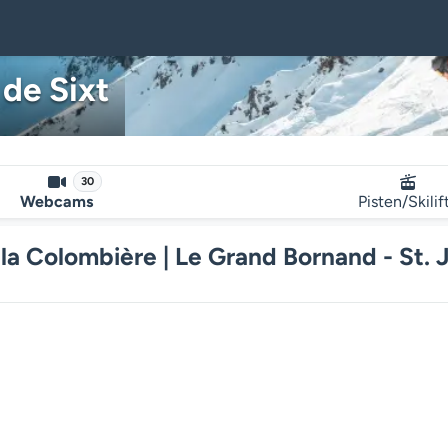
 de Sixt
30
Webcams
Pisten/Skilif
la Colombière | Le Grand Bornand - St. 
Der Webcam-Mediaplayer wird g