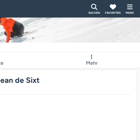
SUCHEN
FAVORITEN
MENÜ
te
Mehr
Jean de Sixt
eladen...