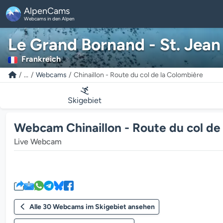
AlpenCams
Webcams in den Alpen
Le Grand Bornand - St. Jean
Frankreich
...
Webcams
Chinaillon - Route du col de la Colombière
Skigebiet
Webcam Chinaillon - Route du col de 
Live Webcam
Alle 30 Webcams im Skigebiet ansehen