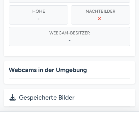
HÖHE
NACHTBILDER
-
WEBCAM-BESITZER
-
Webcams in der Umgebung
Gespeicherte Bilder