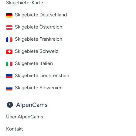
Skigebiete-Karte
Skigebiete Deutschland
Skigebiete Österreich
Skigebiete Frankreich
Skigebiete Schweiz
Skigebiete Italien
Skigebiete Liechtenstein
Skigebiete Slowenien
AlpenCams
Über AlpenCams
Kontakt