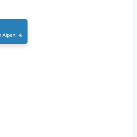
 Alpen! ☀️