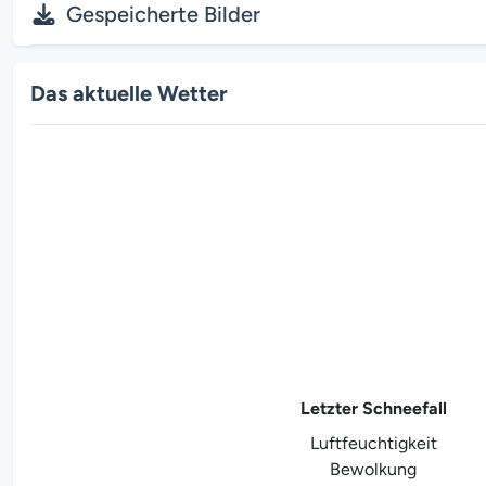
Gespeicherte Bilder
Das aktuelle Wetter
Letzter Schneefall
Luftfeuchtigkeit
Bewolkung