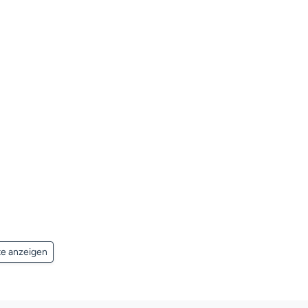
te anzeigen