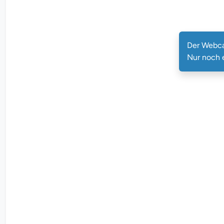
Der Webca
Nur noch 