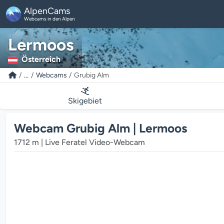
AlpenCams
Webcams in den Alpen
Lermoos
Österreich
...
Webcams
Grubig Alm
Skigebiet
Webcam Grubig Alm | Lermoos
1712 m | Live Feratel Video-Webcam