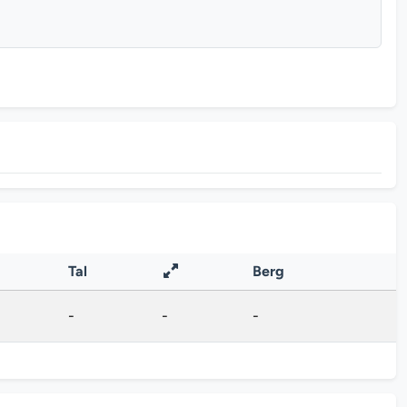
Tal
Berg
-
-
-