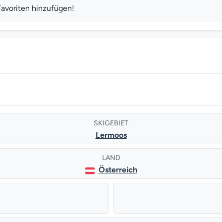
avoriten hinzufügen!
SKIGEBIET
Lermoos
LAND
Österreich