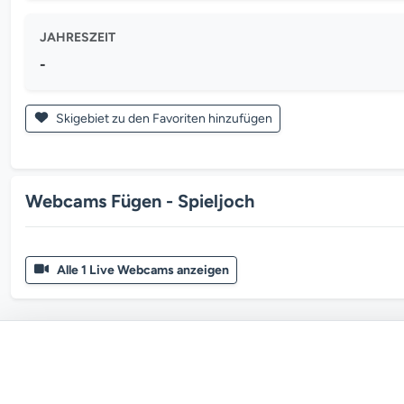
JAHRESZEIT
-
Skigebiet zu den Favoriten hinzufügen
Webcams Fügen - Spieljoch
Alle 1 Live Webcams anzeigen