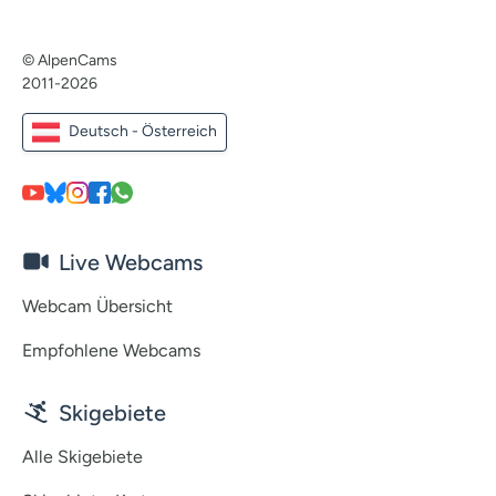
© AlpenCams
2011-2026
Deutsch - Österreich
Live Webcams
Webcam Übersicht
Empfohlene Webcams
Skigebiete
Alle Skigebiete