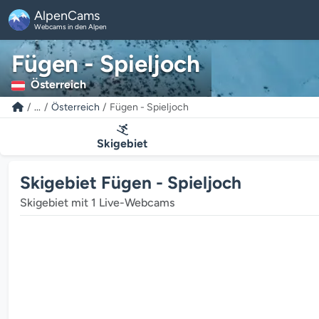
AlpenCams
Webcams in den Alpen
Fügen - Spieljoch
Österreich
...
Österreich
Fügen - Spieljoch
Skigebiet
Skigebiet Fügen - Spieljoch
Skigebiet mit 1 Live-Webcams