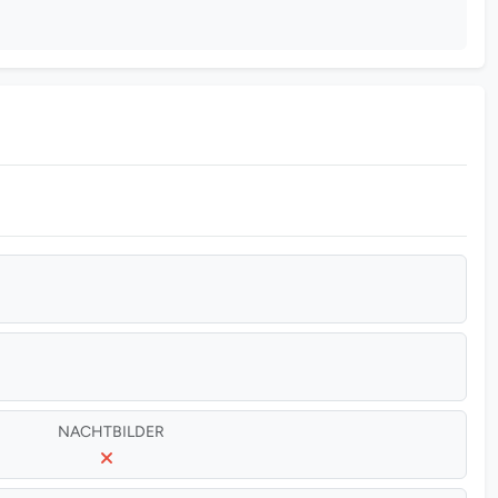
NACHTBILDER