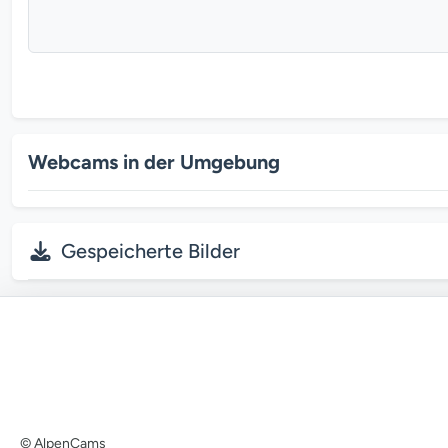
Webcams in der Umgebung
Gespeicherte Bilder
© AlpenCams