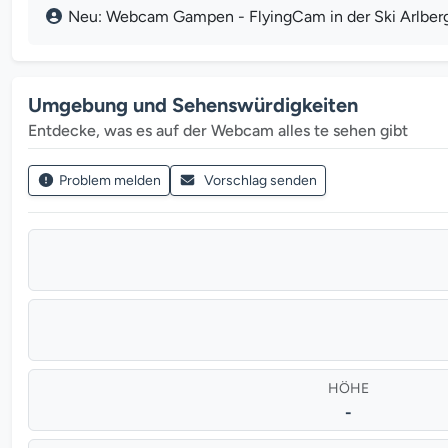
Neu: Webcam Gampen - FlyingCam in der Ski Arlberg 
Umgebung und Sehenswürdigkeiten
Entdecke, was es auf der Webcam alles te sehen gibt
Problem melden
Vorschlag senden
HÖHE
-