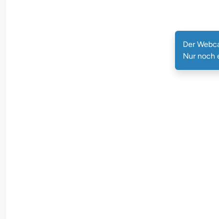
Der Webca
Nur noch 