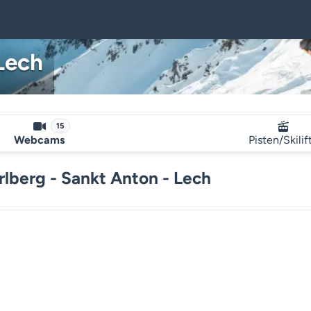
 Lech
15
Webcams
Pisten/Skilif
lberg - Sankt Anton - Lech