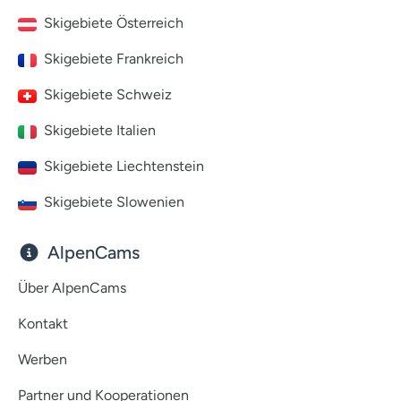
Skigebiete Österreich
Skigebiete Frankreich
Skigebiete Schweiz
Skigebiete Italien
Skigebiete Liechtenstein
Skigebiete Slowenien
AlpenCams
Über AlpenCams
Kontakt
Werben
Partner und Kooperationen