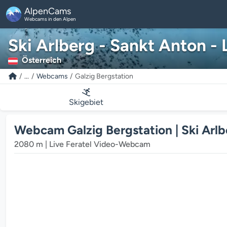
AlpenCams
Webcams in den Alpen
Ski Arlberg - Sankt Anton -
Österreich
...
Webcams
Galzig Bergstation
Skigebiet
Webcam Galzig Bergstation | Ski Arlb
2080 m | Live Feratel Video-Webcam