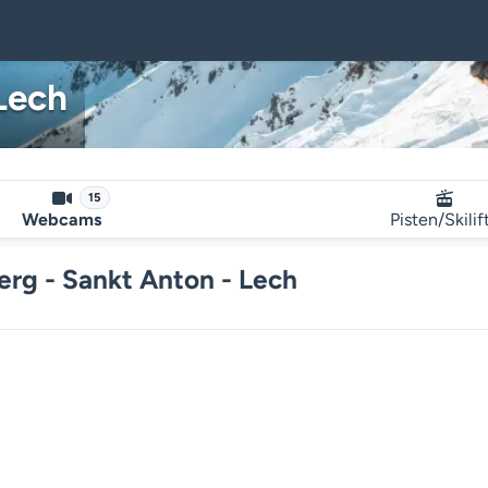
 Lech
15
Webcams
Pisten/Skilif
erg - Sankt Anton - Lech