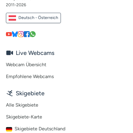
2011-2026
Deutsch - Österreich
Live Webcams
Webcam Übersicht
Empfohlene Webcams
Skigebiete
Alle Skigebiete
Skigebiete-Karte
Skigebiete Deutschland