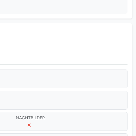
NACHTBILDER