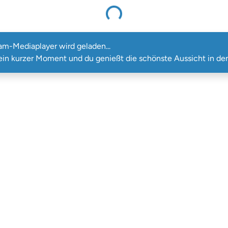
Der Webcam-Mediaplayer wird geladen...
m-Mediaplayer wird geladen...
ein kurzer Moment und du genießt die schönste Aussicht in den