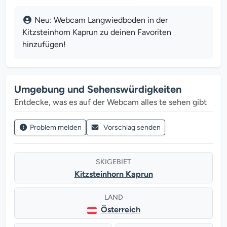
Neu: Webcam Langwiedboden in der
Kitzsteinhorn Kaprun zu deinen Favoriten
hinzufügen!
Umgebung und Sehenswürdigkeiten
Entdecke, was es auf der Webcam alles te sehen gibt
Problem melden
Vorschlag senden
SKIGEBIET
Kitzsteinhorn Kaprun
LAND
Österreich