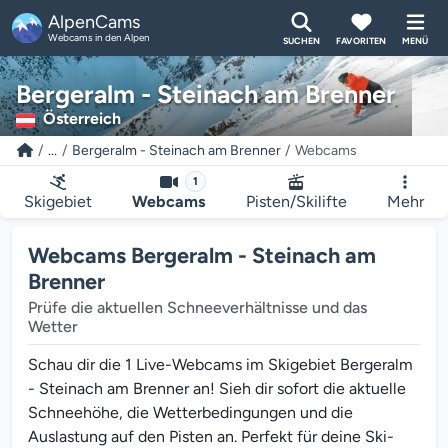
AlpenCams
Webcams in den Alpen
SUCHEN
FAVORITEN
MENÜ
Bergeralm - Steinach am Brenner
Österreich
...
Bergeralm - Steinach am Brenner
Webcams
1
Skigebiet
Webcams
Pisten/Skilifte
Mehr
Webcams Bergeralm - Steinach am
Brenner
Prüfe die aktuellen Schneeverhältnisse und das
Wetter
Schau dir die 1 Live-Webcams im Skigebiet Bergeralm
- Steinach am Brenner an! Sieh dir sofort die aktuelle
Schneehöhe, die Wetterbedingungen und die
Auslastung auf den Pisten an. Perfekt für deine Ski-